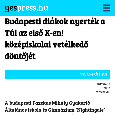
yes
press.hu
Budapesti diákok nyerték a
Túl az első X-en!
középiskolai vetélkedő
döntőjét
TAN-PÁLYA
2017.04.19
20:16
forrás:
MTI
A budapesti Fazekas Mihály Gyakorló
Általános Iskola és Gimnázium "Nightingale"