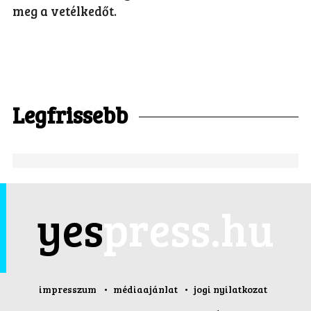
meg a vetélkedőt.
Legfrissebb
yes
press.hu
impresszum
médiaajánlat
jogi nyilatkozat