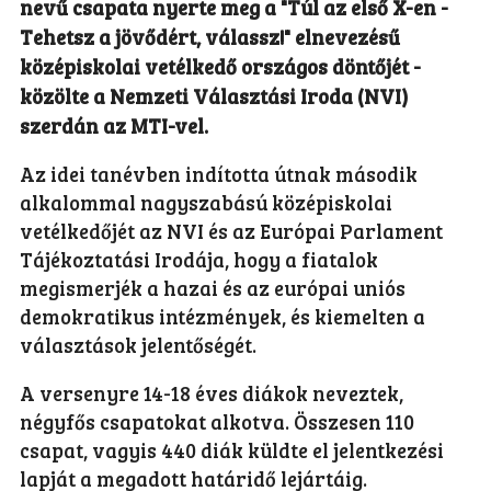
nevű csapata nyerte meg a "Túl az első X-en -
Tehetsz a jövődért, válassz!" elnevezésű
középiskolai vetélkedő országos döntőjét -
közölte a Nemzeti Választási Iroda (NVI)
szerdán az MTI-vel.
Az idei tanévben indította útnak második
alkalommal nagyszabású középiskolai
vetélkedőjét az NVI és az Európai Parlament
Tájékoztatási Irodája, hogy a fiatalok
megismerjék a hazai és az európai uniós
demokratikus intézmények, és kiemelten a
választások jelentőségét.
A versenyre 14-18 éves diákok neveztek,
négyfős csapatokat alkotva. Összesen 110
csapat, vagyis 440 diák küldte el jelentkezési
lapját a megadott határidő lejártáig.